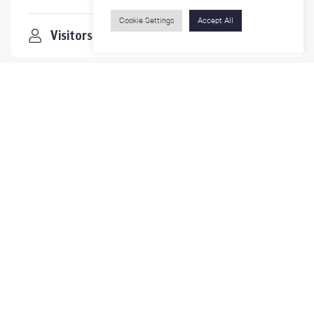
Cookie Settings
Accept All
Visitors
Contact Us
For more information please contact
Phone
+66-2218-1185
Email
psy@chula.ac.th
Facebook
Psychology CU