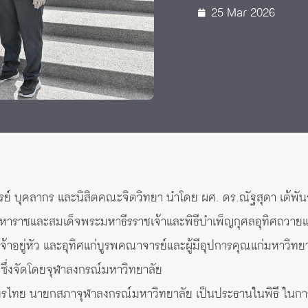
25 Mar 2026
 Awards
จารย์ บุคลากร และนิสิตคณะจิตวิทยา นำโดย ผศ. ดร.ณัฐสุดา เต้พัน
หาราชและสมเด็จพระมหาธีรราชเจ้าและพิธีบำเพ็ญกุศลอุทิศถวายแ
จ้าอยู่หัว และอุทิศแก่บูรพคณาจารย์และผู้มีอุปการคุณแก่มหาวิทย
ึ่งจัดโดยจุฬาลงกรณ์มหาวิทยาลัย
สถียรไทย นายกสภาจุฬาลงกรณ์มหาวิทยาลัย เป็นประธานในพิธี ในการนี้