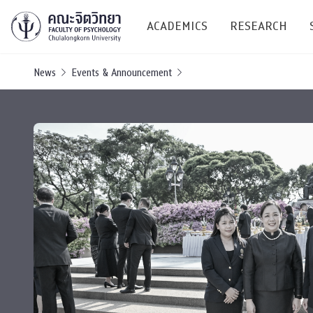
ACADEMICS
RESEARCH
News
Events & Announcement
Research C
Resources &
Undergraduate
Research P
Bachelor of Science
(B.Sc.)
Conferenc
Internatio
TICP 2023
Current Students
SSBW Activi