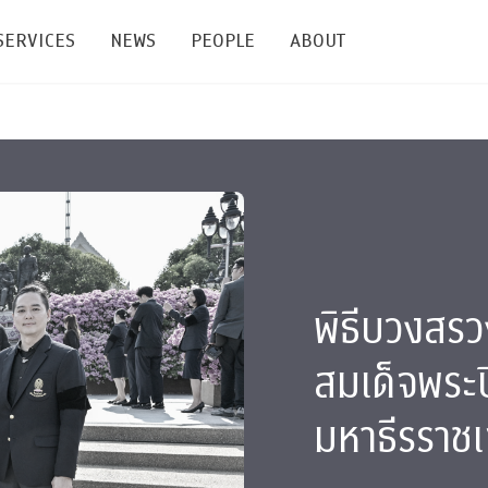
SERVICES
NEWS
PEOPLE
ABOUT
enters and Groups
Feature Articles
All News
Faculty
Our Mission
 Facilities
Academic Service
Events & Announcement
Staffs
Alumni
Graduate
ublications
PSY Stats Clinic
Lectures & Talks
Post-docs
เชิดชูศิษย์เก่า
Master's and PhD
e
Wellness Center
Workshops
Management
Giving
พิธีบวงสรว
nal Conference & Symposium
Psychological Center for Effective Organization
Jobs
Annual Reports
สมเด็จพระ
Life Di
Contact Us
มหาธีรราชเ
ties
CU Radio
Intranet