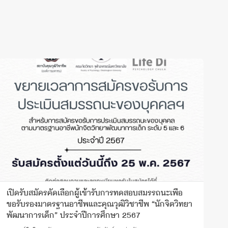
ก
เปิดรับสมัครคัดเลือกผู้เข้ารับการทดสอบสมรรถนะเพื่อ
ต
ขอรับรองมาตรฐานอาชีพและคุณวุฒิวิชาชีพ “นักจิตวิทยา
พัฒนาการเด็ก” ประจําปีการศึกษา 2567