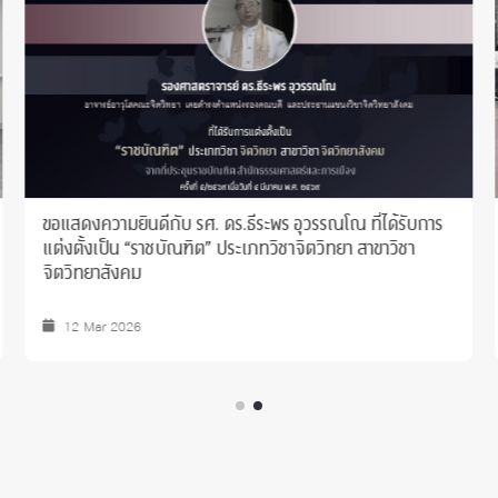
“จิตวิทยา จุฬาฯ” ร่วมมือ “สสส.” เปิดรับสมัคร “Thai Mind
Awards” รุ่นที่ 2 เพื่อค้นหาองค์กรต้นแบบสร้างเสริมสุขภาวะ
ทางจิตแก่บุคลากร
10 Oct 2025