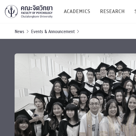
ACADEMICS
RESEARCH
News
Events & Announcement
Research C
Resources &
Undergraduate
Research P
Bachelor of Science
(B.Sc.)
Conferenc
Internatio
TICP 2023
Current Students
SSBW Activi