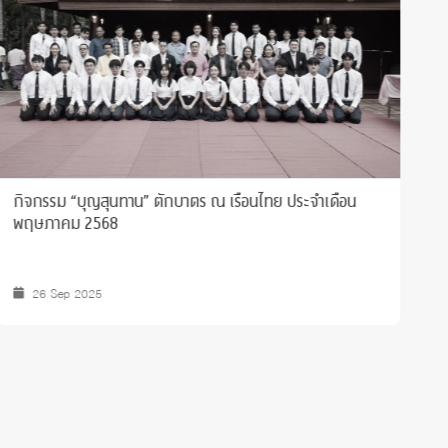
ขอแสดงความยินดีกับ รศ. ดร.ธีระพร อุวรรณโณ ที่ได้รับการ
ก
แต่งตั้งเป็น “ราชบัณฑิต” ประเภทวิชาจิตวิทยา สาขาวิชา
พ
จิตวิทยาสังคม
12 Mar 2026