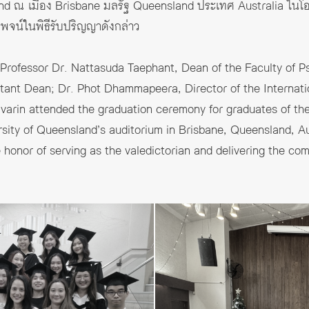
nd ณ เมือง Brisbane มลรัฐ Queensland ประเทศ Australia ในโ
ทรพจน์ในพิธีรับปริญญาดังกล่าว
rofessor Dr. Nattasuda Taephant, Dean of the Faculty of Ps
ant Dean; Dr. Phot Dhammapeera, Director of the Internat
varin attended the graduation ceremony for graduates of the
sity of Queensland’s auditorium in Brisbane, Queensland, Au
 honor of serving as the valedictorian and delivering the 