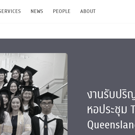
SERVICES
NEWS
PEOPLE
ABOUT
enters and Groups
Feature Articles
All News
Faculty
Our Mission
 Facilities
Academic Service
Events & Announcement
Staffs
Alumni
Graduate
ublications
PSY Stats Clinic
Lectures & Talks
Post-docs
เชิดชูศิษย์เก่า
Master's and PhD
e
Wellness Center
Workshops
Management
Giving
งานรับปริ
nal Conference & Symposium
Psychological Center for Effective Organization
Jobs
Annual Reports
หอประชุม T
Life Di
Contact Us
Queenslan
ties
CU Radio
Intranet