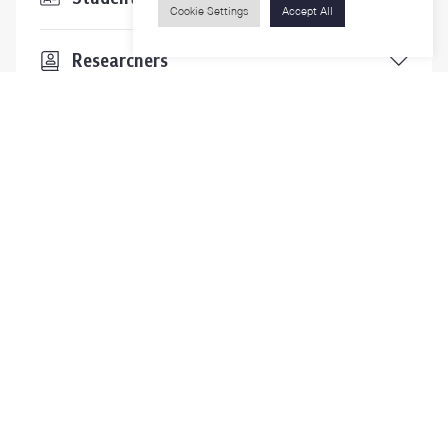
Cookie Settings
Accept All
Researchers
Visitors
Contact Us
For more information please contact
Phone
+66-2218-1185
Email
psy@chula.ac.th