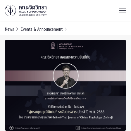
ไทย
EN
/
News
Events & Announcement