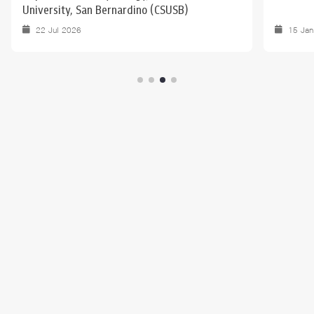
University, San Bernardino (CSUSB)
22 Jul 2026
15 Ja