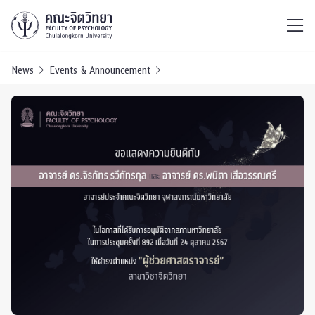
ไทย
EN
/
News
Events & Announcement