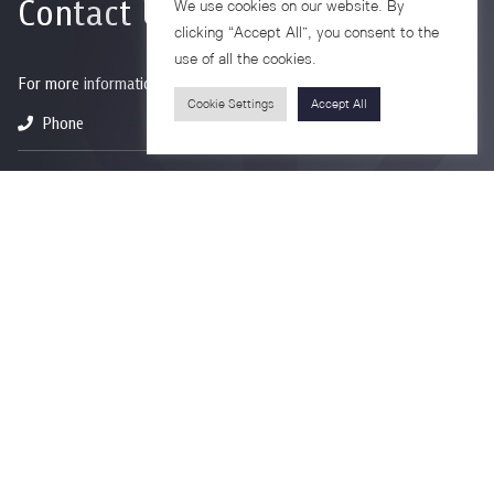
Contact Us
We use cookies on our website. By
clicking “Accept All”, you consent to the
use of all the cookies.
For more information please contact
Cookie Settings
Accept All
Phone
+66-2218-1185
Email
psy@chula.ac.th
Facebook
Psychology CU
LinkedIn
Faculty of Psychology
Youtube
Psy Talk by Faculty of Psychology Chula