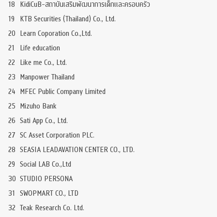
18
KidiCuB-สถาบันเสริมพัฒนาการเด็กและครอบครัว
19
KTB Securities (Thailand) Co., Ltd.
20
Learn Coporation Co.,Ltd.
21
Life education
22
Like me Co., Ltd.
23
Manpower Thailand
24
MFEC Public Company Limited
25
Mizuho Bank
26
Sati App Co., Ltd.
27
SC Asset Corporation PLC.
28
SEASIA LEADAVATION CENTER CO., LTD.
29
Social LAB Co.,Ltd
30
STUDIO PERSONA
31
SWOPMART CO., LTD
32
Teak Research Co. Ltd.