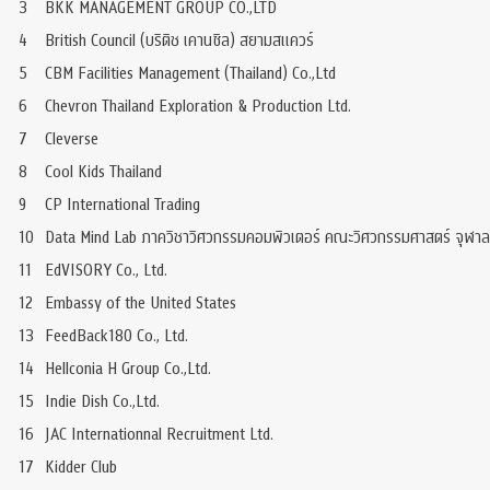
3
BKK MANAGEMENT GROUP CO.,LTD
4
British Council (บริติช เคานซิล) สยามสแควร์
5
CBM Facilities Management (Thailand) Co.,Ltd
6
Chevron Thailand Exploration & Production Ltd.
7
Cleverse
8
Cool Kids Thailand
9
CP International Trading
10
Data Mind Lab ภาควิชาวิศวกรรมคอมพิวเตอร์ คณะวิศวกรรมศาสตร์ จุฬา
11
EdVISORY Co., Ltd.
12
Embassy of the United States
13
FeedBack180 Co., Ltd.
14
Hellconia H Group Co.,Ltd.
15
Indie Dish Co.,Ltd.
16
JAC Internationnal Recruitment Ltd.
17
Kidder Club