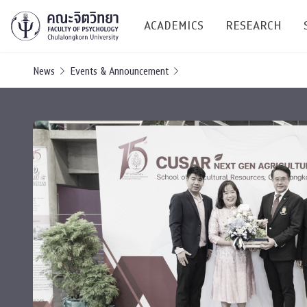
ACADEMICS
RESEARCH
News
Events & Announcement
Research C
Resources &
Undergraduate
Research P
Bachelor of Science
(B.Sc.)
Conferenc
Internatio
TICP 2023
Current Students
SSBW Activi