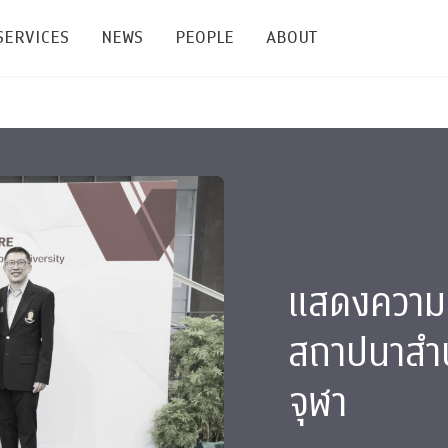
SERVICES
NEWS
PEOPLE
ABOUT
enters and Groups
Feature Articles
All News
Faculty
Our Mission
 Facilities
Academic Service
Events & Announcement
Staffs
Alumni
Graduate
ublications
PSY Stats Clinic
Lectures & Talks
Post-docs
เชิดชูศิษย์เก่า
Master's and PhD
e
Wellness Center
Workshops
Management
Giving
แสดงความย
nal Conference & Symposium
Psychological Center for Effective Organization
Jobs
Annual Reports
สถาปนาสำน
Life Di
Contact Us
จุฬา
ties
CU Radio
Intranet