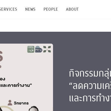
SERVICES
NEWS
PEOPLE
ABOUT
enters and Groups
Feature Articles
All News
Faculty
Our Mission
 Facilities
Academic Service
Events & Announcement
Staffs
Alumni
Graduate
ublications
PSY Stats Clinic
Lectures & Talks
Post-docs
เชิดชูศิษย์เก่า
Master's and PhD
กิจกรรมกลุ่
e
Wellness Center
Workshops
Management
Giving
nal Conference & Symposium
Psychological Center for Effective Organization
Jobs
Annual Reports
“ลดความเครีย
Life Di
Contact Us
และการทำง
ties
CU Radio
Intranet