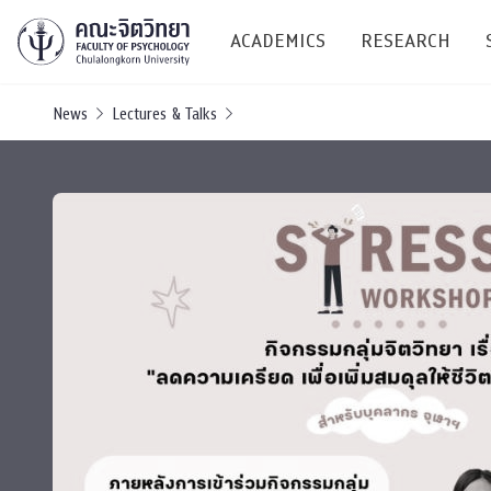
ACADEMICS
RESEARCH
News
Lectures & Talks
Research C
Resources &
Undergraduate
Research P
Bachelor of Science
(B.Sc.)
Conferenc
Internatio
TICP 2023
Current Students
SSBW Activi