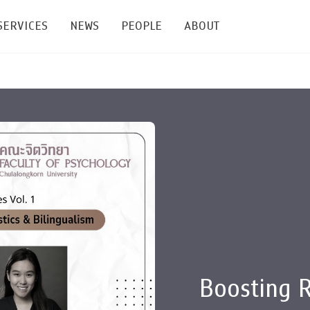
SERVICES
NEWS
PEOPLE
ABOUT
enters and Groups
Feature Articles
All News
Faculty
Our Mission
 Facilities
Academic Service
Events & Announcement
Staffs
Alumni
Graduate
ublications
PSY Stats Clinic
Lectures & Talks
Post-docs
เชิดชูศิษย์เก่า
Master's and PhD
e
Wellness Center
Workshops
Management
Giving
nal Conference & Symposium
Psychological Center for Effective Organization
Jobs
Annual Reports
Life Di
Contact Us
Boosting R
ties
CU Radio
Intranet