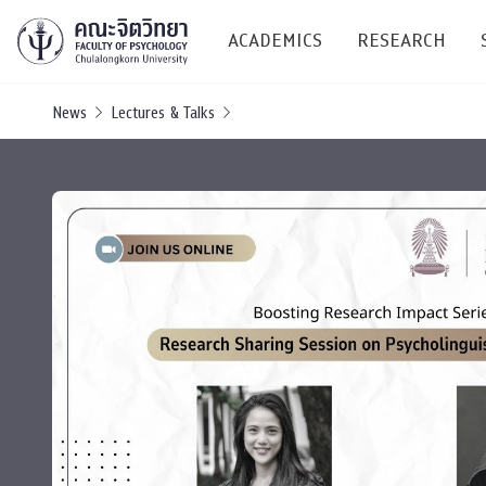
ACADEMICS
RESEARCH
News
Lectures & Talks
Research C
Resources &
Undergraduate
Research P
Bachelor of Science
(B.Sc.)
Conferenc
Internatio
TICP 2023
Current Students
SSBW Activi