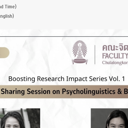
nd Time)
nglish)