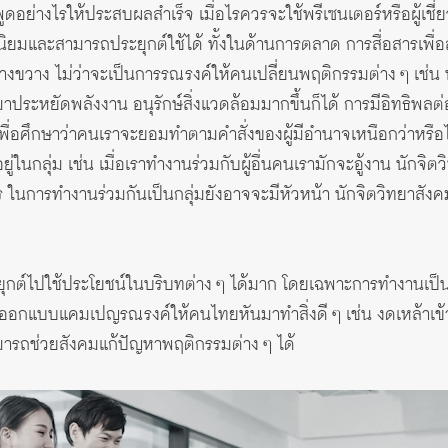
ูดอย่างไรให้ประสบผลสำเร็จ เมื่อไรควรจะใช้พรีเซนเตอร์หรือผู้เช
ี่นิยมและสามารถประยุกต์ใช้ได้ ทั้งในด้านการตลาด การสื่อสารเพื
้างขวาง ไม่ว่าจะเป็นการรณรงค์ให้คนเปลี่ยนพฤติกรรมต่าง ๆ เช่น
ันมาประหยัดพลังงาน อนุรักษ์สิ่งแวดล้อมมากขึ้นก็ได้ การมีอิทธิพลต่
ื่อศึกษาว่าคนเราจะยอมทำตามคำสั่งของผู้มีอำนาจเหนือกว่าหรือไม่
่ในกลุ่ม เช่น เมื่อเราทำงานร่วมกับผู้อื่นคนเรามักจะอู้งาน นักจิ
 ในการทำงานร่วมกันเป็นกลุ่มยังอาจจะมีหัวหน้า นักจิตวิทยาสังคม
ะยุกต์ไปใช้ประโยชน์ในบริบทต่าง ๆ ได้มาก โดยเฉพาะการทำงานเป็นก
ารออกแบบแคมเปญรณรงค์ให้คนไทยหันมาทำสิ่งดี ๆ เช่น งดเหล้าเข้า
ามารถช่วยสังคมแก้ปัญหาพฤติกรรมต่าง ๆ ได้