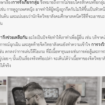
ษาเรื่อง
การรังเกียจกลุ่ม
ซึ่งหมายถึงการไม่ชอบใครสักคนหรือกลุ่
ม เช่น การดูถูกเพศหญิง อาจทำให้ผู้หญิงถูกกีดกันไม่ให้ขึ้นเป็นหั
็นต้น และแน่นอนว่านักจิตวิทยาสังคมศึกษาเทคนิควิธีที่จะเอาชนะกา
ัน
จึงช่วยเหลือกัน
อะไรเป็นปัจจัยทำให้เราทำเพื่อผู้อื่น เช่น บริ
นการณ์ฉุกเฉิน และสุดท้ายจิตวิทยาสังคมยังทำความเข้าใจ
การจงใจ
น ตกลงว่าการเล่นวีดีโอเกม ที่มีเนื้อหารุนแรงเช่นการต่อสู้และการฆ
่บ่อย ๆ นั้นเป็นเรื่องจริงหรือเปล่า จะเห็นได้ว่าเนื้อหาของจิตวิทยา
ได้จริง