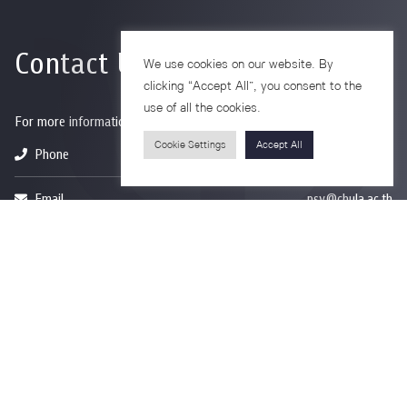
Contact Us
We use cookies on our website. By
clicking “Accept All”, you consent to the
use of all the cookies.
For more information please contact
Cookie Settings
Accept All
Phone
+66-2218-1185
Email
psy@chula.ac.th
Facebook
Psychology CU
LinkedIn
Faculty of Psychology
Youtube
Psy Talk by Faculty of Psychology Chula