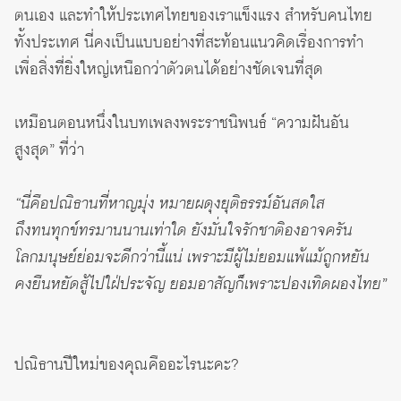
ตนเอง และทำให้ประเทศไทยของเราแข็งแรง สำหรับคนไทย
ทั้งประเทศ นี่คงเป็นแบบอย่างที่สะท้อนแนวคิดเรื่องการทำ
เพื่อสิ่งที่ยิ่งใหญ่เหนือกว่าตัวตนได้อย่างชัดเจนที่สุด
เหมือนตอนหนึ่งในบทเพลงพระราชนิพนธ์ “ความฝันอัน
สูงสุด” ที่ว่า
“นี่คือปณิธานที่หาญมุ่ง หมายผดุงยุติธรรม์อันสดใส
ถึงทนทุกข์ทรมานนานเท่าใด ยังมั่นใจรักชาติองอาจครัน
โลกมนุษย์ย่อมจะดีกว่านี้แน่ เพราะมีผู้ไม่ยอมแพ้แม้ถูกหยัน
คงยืนหยัดสู้ไปใฝ่ประจัญ ยอมอาสัญก็เพราะปองเทิดผองไทย”
ปณิธานปีใหม่ของคุณคืออะไรนะคะ?