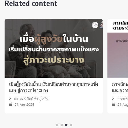
Related content
เมื่อผู้สูงวัยในบ้าน เริ่มเปลี่ยนผ่านจากสุขภาพแข็ง
ภาพลักษ
แรง สู่ภาวะเปราะบาง
และควา
ผศ. ดร.นิปัทม์ พิชญโยธิน
อาจารย์
21 Apr 2025
21 Au