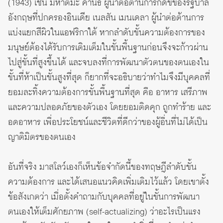
(1943) เช่น มหาตมะ คานธี ผู้นำต่อต้านการกดขี่ของรัฐบาล
อังกฤษที่ปกครองอินเดีย เนลสัน เมนเดลา ผู้นำต่อต้านการ
แบ่งแยกสีผิวในแอฟริกาใต้ หากลำดับขั้นความต้องการของ
มนุษย์ต้องได้รับการเติมเต็มในขั้นพื้นฐานก่อนจึงจะก้าวผ่าน
ไปสู่ขั้นที่สูงขึ้นได้ และจบลงที่การพัฒนาตัวตนของตนเองใน
ขั้นที่ห้าเป็นขั้นสูงที่สุด ก็ยากที่จะอธิบายว่าทำไมจึงมีบุคคลที่
ยอมละทิ้งความต้องการขั้นพื้นฐานที่สุด คือ อาหาร เสรีภาพ
และความปลอดภัยของตัวเอง โดยยอมติดคุก ถูกทำร้าย และ
อดอาหาร เพื่อประโยชน์และชีวิตที่ดีกว่าของผู้อื่นที่ไม่ได้เป็น
ญาติมิตรของตนเอง
อันที่จริง มาสโลว์เองก็เห็นข้อจำกัดนี้ของทฤษฎีลำดับขั้น
ความต้องการ และได้เสนอแนวคิดเพิ่มเติมไว้แล้ว โดยเขาตั้ง
ข้อสังเกตว่า เมื่อตั้งคำถามกับบุคคลที่อยู่ในขั้นการพัฒนา
ตนเองให้เต็มศักยภาพ (self-actualizing) ว่าอะไรเป็นแรง