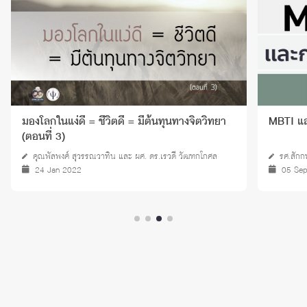
มองโลกในแง่ดี = ชีวิตดี = มีต้นทุนทางจิตวิทยา
MBTI แล
(ตอนที่ 3)
คุณพัลพงศ์ สุวรรณวาทิน และ ผศ. ดร.เรวดี วัฒฑกโกศล
รศ.สักก
24 Jan 2022
05 Se