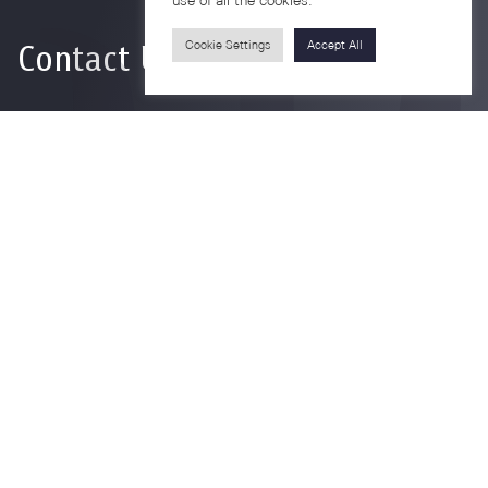
use of all the cookies.
Contact Us
Cookie Settings
Accept All
For more information please contact
Phone
+66-2218-1185
Email
psy@chula.ac.th
Facebook
Psychology CU
LinkedIn
Faculty of Psychology
Youtube
Psy Talk by Faculty of Psychology Chula