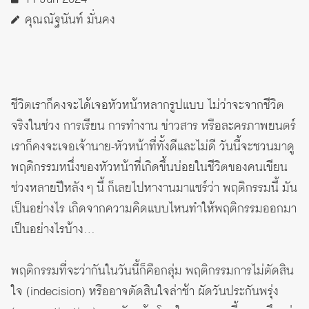
คุณณัฐนันท์ มั่นคง
ชีวิตเราก็คงจะได้เจอหัวหน้าหลากรูปแบบ ไม่ว่าจะจากชีวิต
จริงในช่วง การเรียน การทำงาน ข่าวสาร หรือละครภาพยนตร์
เราก็คงจะเจอเจ้านาย-หัวหน้าที่ทั้งดีและไม่ดี วันนี้จะชวนมาดู
พฤติกรรมหนึ่งของหัวหน้าที่เกิดขึ้นบ่อยในชีวิตของคนเขียน
ช่วงหลายปีหลัง ๆ นี้ ก็เลยไปหางานมาแชร์ว่า พฤติกรรมนี้ มัน
เป็นอย่างไร เกิดจากความคิดแบบไหนทำให้พฤติกรรมออกมา
เป็นอย่างไรบ้าง…
พฤติกรรมที่จะว่ากันในวันนี้ก็คือกลุ่ม พฤติกรรมการไม่ตัดสิน
ใจ (indecision) หรืออาจตัดสินใจล่าช้า ผัดวันประกันพรุ่ง