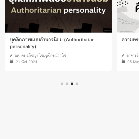
บุคลิกภาพแบบอำนาจนิยม (Authoritarian
ความทร
personality)
ผศ. ดร.อภิชญา ไชยวุฒิกรณ์วานิช
อาจารย์
21 Oct 2024
05 Ma