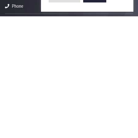
Phone
+66-2218-1185
Email
psy@chula.ac.th
Facebook
Psychology CU
LinkedIn
Faculty of Psychology
Youtube
Psy Talk by Faculty of Psychology Chula
7th Fl. Borommaratchachonnanisisattaphat Bldg.
Rama 1 Road, Wangmai, Pathumwan
Bangkok 10330 Thailand