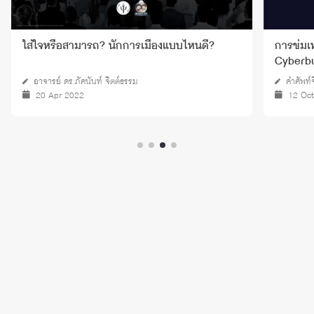
ใส่ใจหรือสามารถ? นักการเมืองแบบไหนดี?
การข่มเ
Cyberbu
อาจารย์ ดร.ภัคนันท์ จิตต์ธรรม
คำศัพท์
20 Apr 2022
12 Oc