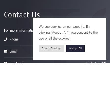
Contact Us
We use cookies on our website. By
For more information please contact
clicking “Accept All”, you consent to the
use of all the cookies.
Phone
+66-2218-1185
Cookie Settings
Accept All
Email
psy@chula.ac.th
Facebook
Psychology CU
LinkedIn
Faculty of Psychology
Youtube
Psy Talk by Faculty of Psychology Chula