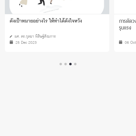
การตัดว
ตั้งเป้าหมายอย่างไร ให้ทำได้ดังใจหวัง
รุนแรง
ผศ. ดร.กุลยา พิสิษฐ์สังฆการ
25 Dec 2023
06 Oc