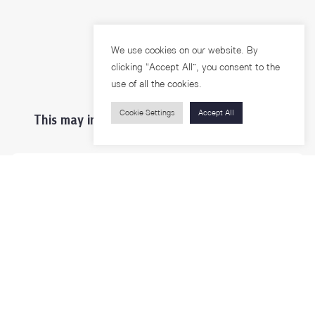
We use cookies on our website. By
clicking “Accept All”, you consent to the
use of all the cookies.
Cookie Settings
Accept All
This may interest you ...
Prospective Students
Students & Staffs
Researchers
Visitors