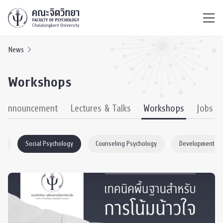
ไทย
EN
/
News
Workshops
& Announcement
Lectures & Talks
Workshops
Jobs
er
Social Psychology
Counseling Psychology
Developmental 