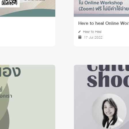
Here to heal Online Worksh
Hear to Heal
17 Jul 2022