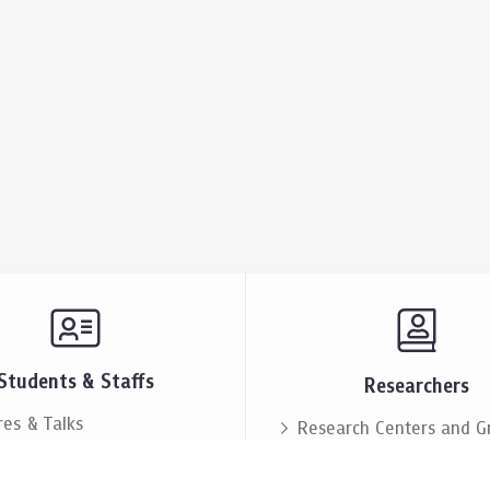
Students & Staffs
Researchers
res & Talks
Research Centers and G
ts & Announcement
Resources & Facilities