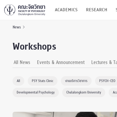
ACADEMICS
RESEARCH
News
Research C
Workshops
Resources &
Undergraduate
Research P
All News
Events & Announcement
Lectures & T
Bachelor of Science
(B.Sc.)
Conferenc
All
PSY Stats Clinic
งานบริการวิชาการ
PSYCH-CEO
Internatio
Developmental Psychology
Chulalongkorn University
Ac
TICP 2023
Current Students
SSBW Activi