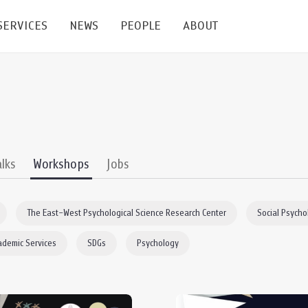
SERVICES
NEWS
PEOPLE
ABOUT
enters and Groups
Feature Articles
All News
Faculty
Our Mission
 Facilities
Academic Service
Events & Announcement
Staffs
Alumni
Graduate
ublications
PSY Stats Clinic
Lectures & Talks
Post-docs
เชิดชูศิษย์เก่า
alks
Workshops
Jobs
Master's and PhD
e
Wellness Center
Workshops
Management
Giving
The East–West Psychological Science Research Center
Social Psycho
nal Conference & Symposium
Psychological Center for Effective Organization
Jobs
Annual Reports
ademic Services
SDGs
Psychology
Life Di
Contact Us
ties
CU Radio
Intranet