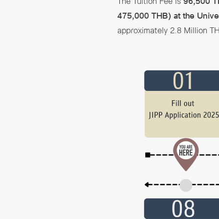
The Tuition Fee is
96,500 T
475,000 THB) at the Unive
approximately 2.8 Million T