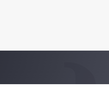
185
.th