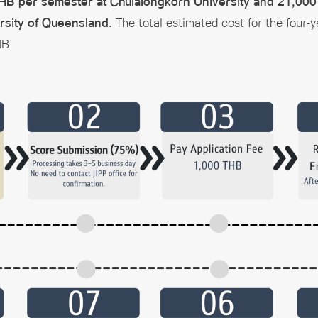
HB per semester at Chulalongkorn University and 21,000
rsity of Queensland.
The total estimated cost for the four-y
HB.