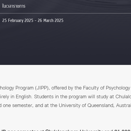
ในเวลาราชการ
25 February 2025 - 26 March 2025
chology Program (JIPP), offered by the Faculty of Psychology
irely in English. Students in the program will study at Chulal
nd one semester, and at the University of Queensland, Austral