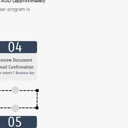
 AUD (approximately
ear program is