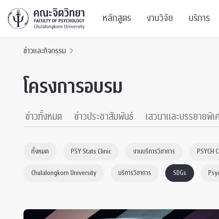
หลักสูตร
งานวิจัย
บริการ
ข่าวและกิจกรรม
ศูนย์และกลุ่มวิจั
สาระ
โครงการอบรม
ทรัพยากรและสิ่ง
บริ
ปริญญาบัณฑิต
ผลงานตีพิมพ์
PSY
ข่าวทั้งหมด
ข่าวประชาสัมพันธ์
เสวนาและบรรยายพิเ
หลักสูตรปริญญาตรี
งานประชุมวิชาก
ศูนย
ทั้งหมด
PSY Stats Clinic
งานบริการวิชาการ
PSYCH 
งานประชุมวิชากา
ศูนย
Chulalongkorn University
บริการวิชาการ
SDGs
Psy
TICP 2023
Life
นิสิตปัจจุบัน
SSBW Activitie
CU 