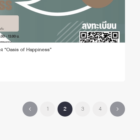
่อง “Oasis of Happiness”
1
2
3
4