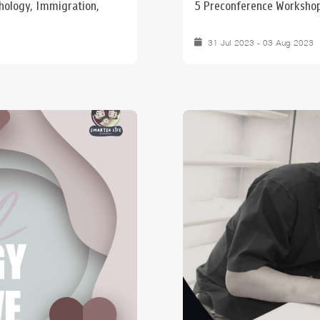
chology, Immigration,
5 Preconference Worksho
31 Jul 2023 - 03 Aug 2023