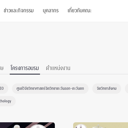
ข่าวและกิจกรรม
บุคลากร
เกี่ยวกับคณะ
ย
ความรู้
ข่าวทั้งหมด
คณาจารย์
พันธกิจ
สนับสนุน
การวิชาการ
ข่าวประชาสัมพันธ์
เจ้าหน้าที่
สมาคมนิสิตเก่า
บัณฑิตศึกษา
 Stats Clinic
เสวนาและบรรยายพิเศษ
นักวิจัยหลังปริญญาเอก
เชิดชูศิษย์เก่า
ศษ
โครงการอบรม
ตำแหน่งงาน
หลักสูตรปริญญาโทและ
ปริญญาเอก
าร
์สุขภาวะทางจิต
โครงการอบรม
ผู้บริหาร
บริจาค
CEO
ศูนย์วิจัยวิทยาศาสตร์จิตวิทยาตะวันออก-ตะวันตก
จิตวิทยาสังคม
รระดับนานาชาติ
์จิตวิทยาเพื่อประสิทธิภาพองค์กร
ตำแหน่งงาน
รายงานประจำปี
chology
 Di
ติดต่อเรา
s
Radio
Intranet