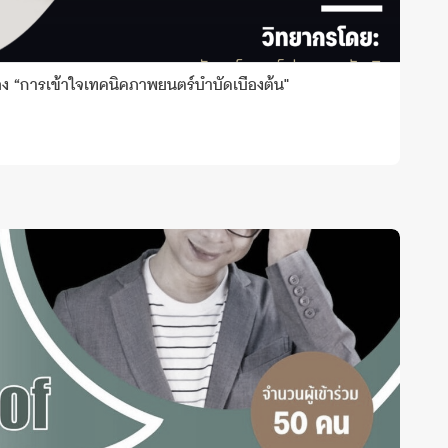
่อง “การเข้าใจเทคนิคภาพยนตร์บำบัดเบื้องต้น"