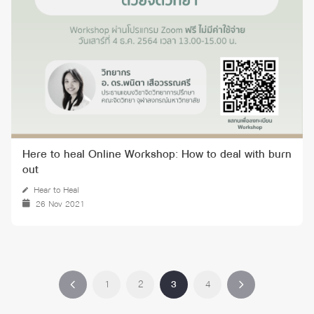
Here to heal Online Workshop: How to deal with burn
out
Hear to Heal
26 Nov 2021
1
2
3
4