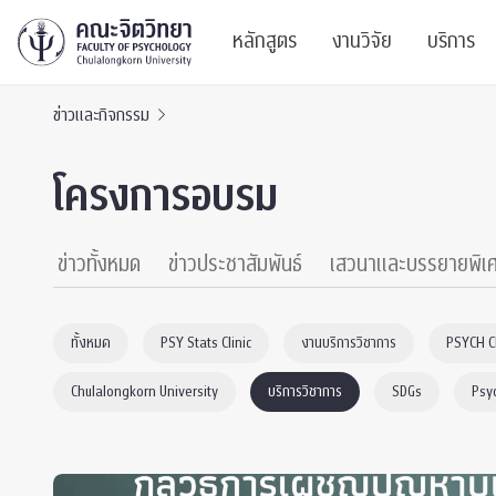
หลักสูตร
งานวิจัย
บริการ
ข่าวและกิจกรรม
ศูนย์และกลุ่มวิจั
สาระ
โครงการอบรม
ทรัพยากรและสิ่ง
บริ
ปริญญาบัณฑิต
ผลงานตีพิมพ์
PSY
ข่าวทั้งหมด
ข่าวประชาสัมพันธ์
เสวนาและบรรยายพิเ
หลักสูตรปริญญาตรี
งานประชุมวิชาก
ศูนย
ทั้งหมด
PSY Stats Clinic
งานบริการวิชาการ
PSYCH 
งานประชุมวิชากา
ศูนย
Chulalongkorn University
บริการวิชาการ
SDGs
Psy
TICP 2023
Life
นิสิตปัจจุบัน
SSBW Activitie
CU 