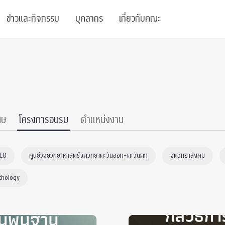
ข่าวและกิจกรรม
บุคลากร
เกี่ยวกับคณะ
ย
ความรู้
ข่าวทั้งหมด
คณาจารย์
พันธกิจ
สนับสนุน
การวิชาการ
ข่าวประชาสัมพันธ์
เจ้าหน้าที่
สมาคมนิสิตเก่า
บัณฑิตศึกษา
 Stats Clinic
เสวนาและบรรยายพิเศษ
นักวิจัยหลังปริญญาเอก
เชิดชูศิษย์เก่า
ศษ
โครงการอบรม
ตำแหน่งงาน
หลักสูตรปริญญาโทและ
ปริญญาเอก
าร
์สุขภาวะทางจิต
โครงการอบรม
ผู้บริหาร
บริจาค
CEO
ศูนย์วิจัยวิทยาศาสตร์จิตวิทยาตะวันออก-ตะวันตก
จิตวิทยาสังคม
รระดับนานาชาติ
์จิตวิทยาเพื่อประสิทธิภาพองค์กร
ตำแหน่งงาน
รายงานประจำปี
chology
 Di
ติดต่อเรา
s
Radio
Intranet