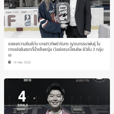
แสดงความยินดีกับ นางสาวทิพย์วรินทร ญาณกรธนาพันธุ์ ใน
การแข่งขันฮอกกี้น้ำแข็งหญิง เวิลด์แชมเปี้ยนชิพ ดิวิชั่น 3 กลุ่ม
เอ
10 Mar 2025