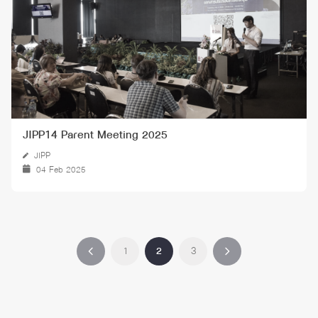
JIPP14 Parent Meeting 2025
JIPP
04 Feb 2025
1
2
3