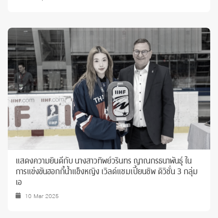
แสดงความยินดีกับ นางสาวทิพย์วรินทร ญาณกรธนาพันธุ์ ใน
การแข่งขันฮอกกี้น้ำแข็งหญิง เวิลด์แชมเปี้ยนชิพ ดิวิชั่น 3 กลุ่ม
เอ
10 Mar 2025