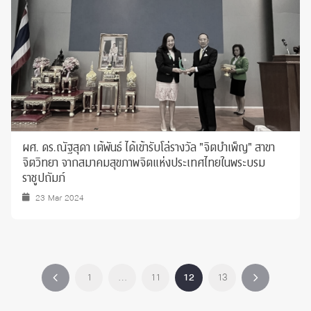
ผศ. ดร.ณัฐสุดา เต้พันธ์ ได้เข้ารับโล่รางวัล "จิตบำเพ็ญ" สาขา
จิตวิทยา จากสมาคมสุขภาพจิตแห่งประเทศไทยในพระบรม
ราชูปถัมภ์
23 Mar 2024
1
…
11
12
13