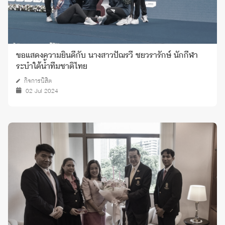
ขอแสดงความยินดีกับ นางสาวปัฌรวี ชยวรารักษ์ นักกีฬา
ระบำใต้น้ำทีมชาติไทย
กิจการนิสิต
02 Jul 2024