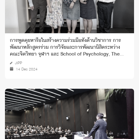
การพูดคุยหารือในสร้างความร่วมมือทั้งด้านวิชาการ การ
พัฒนาหลักสูตรร่วม การวิจัยและการพัฒนานิสิตระหว่าง
คณะจิตวิทยา จุฬาฯ และ School of Psychology, The
University of Queensland
JIPP
14 Dec 2024