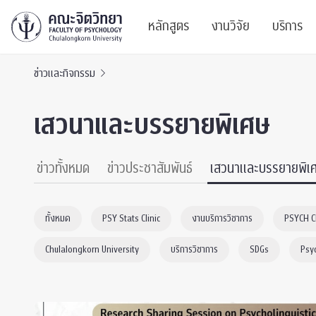
หลักสูตร
งานวิจัย
บริการ
ข่าวและกิจกรรม
ศูนย์และกลุ่มวิจั
สาระ
เสวนาและบรรยายพิเศษ
ทรัพยากรและสิ่ง
บริ
ปริญญาบัณฑิต
ผลงานตีพิมพ์
PSY
ข่าวทั้งหมด
ข่าวประชาสัมพันธ์
เสวนาและบรรยายพิเ
หลักสูตรปริญญาตรี
งานประชุมวิชาก
ศูนย
ทั้งหมด
PSY Stats Clinic
งานบริการวิชาการ
PSYCH 
งานประชุมวิชากา
ศูนย
Chulalongkorn University
บริการวิชาการ
SDGs
Psy
TICP 2023
Life
นิสิตปัจจุบัน
SSBW Activitie
CU 