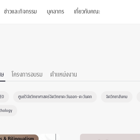
ข่าวและกิจกรรม
บุคลากร
เกี่ยวกับคณะ
ย
ความรู้
ข่าวทั้งหมด
คณาจารย์
พันธกิจ
สนับสนุน
การวิชาการ
ข่าวประชาสัมพันธ์
เจ้าหน้าที่
สมาคมนิสิตเก่า
บัณฑิตศึกษา
 Stats Clinic
เสวนาและบรรยายพิเศษ
นักวิจัยหลังปริญญาเอก
เชิดชูศิษย์เก่า
ศษ
โครงการอบรม
ตำแหน่งงาน
หลักสูตรปริญญาโทและ
ปริญญาเอก
าร
์สุขภาวะทางจิต
โครงการอบรม
ผู้บริหาร
บริจาค
CEO
ศูนย์วิจัยวิทยาศาสตร์จิตวิทยาตะวันออก-ตะวันตก
จิตวิทยาสังคม
รระดับนานาชาติ
์จิตวิทยาเพื่อประสิทธิภาพองค์กร
ตำแหน่งงาน
รายงานประจำปี
chology
 Di
ติดต่อเรา
s
Radio
Intranet