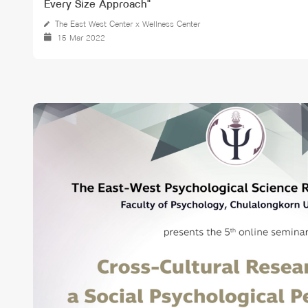
Every Size Approach"
The East West Center x Wellness Center
15 Mar 2022