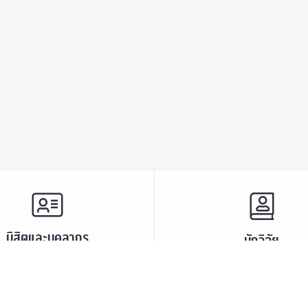
นิสิตและบุคลากร
นักวิจัย
และบรรยายพิเศษ
ศูนย์และกลุ่มวิจัย
ะชาสัมพันธ์
ทรัพยากรและสิ่งสนับสนุนก