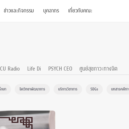
ข่าวและกิจกรรม
บุคลากร
เกี่ยวกับคณะ
ย
ความรู้
ข่าวทั้งหมด
คณาจารย์
พันธกิจ
สนับสนุน
การวิชาการ
ข่าวประชาสัมพันธ์
เจ้าหน้าที่
สมาคมนิสิตเก่า
บัณฑิตศึกษา
 Stats Clinic
เสวนาและบรรยายพิเศษ
นักวิจัยหลังปริญญาเอก
เชิดชูศิษย์เก่า
CU Radio
Life Di
PSYCH CEO
ศูนย์สุขภาวะทางจิต
หลักสูตรปริญญาโทและ
ปริญญาเอก
าร
์สุขภาวะทางจิต
โครงการอบรม
ผู้บริหาร
บริจาค
รึกษา
จิตวิทยาพัฒนาการ
บริการวิชาการ
SDGs
บทสารคดีทาง
รระดับนานาชาติ
์จิตวิทยาเพื่อประสิทธิภาพองค์กร
ตำแหน่งงาน
รายงานประจำปี
 Di
ติดต่อเรา
s
Radio
Intranet