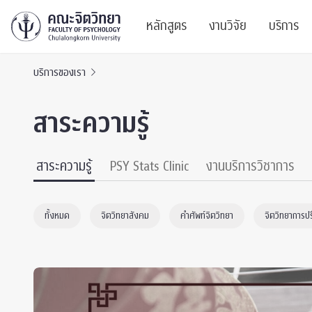
หลักสูตร
งานวิจัย
บริการ
บริการของเรา
ศูนย์และกลุ่มวิจั
สาระ
สาระความรู้
ทรัพยากรและสิ่ง
บริ
ปริญญาบัณฑิต
ผลงานตีพิมพ์
PSY
สาระความรู้
PSY Stats Clinic
งานบริการวิชาการ
หลักสูตรปริญญาตรี
งานประชุมวิชาก
ศูนย
ทั้งหมด
จิตวิทยาสังคม
คำศัพท์จิตวิทยา
จิตวิทยาการป
งานประชุมวิชากา
ศูนย
TICP 2023
Life
นิสิตปัจจุบัน
SSBW Activitie
CU 