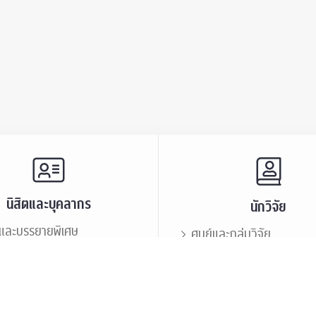
นิสิตและบุคลากร
นักวิจัย
และบรรยายพิเศษ
ศูนย์และกลุ่มวิจัย
ะชาสัมพันธ์
ทรัพยากรและสิ่งสนับสนุนก
นิสิตเก่า
เสวนาและบรรยายพิเศษ
กร
บุคลากร