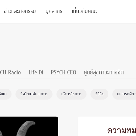
ข่าวและกิจกรรม
บุคลากร
เกี่ยวกับคณะ
ย
ความรู้
ข่าวทั้งหมด
คณาจารย์
พันธกิจ
สนับสนุน
การวิชาการ
ข่าวประชาสัมพันธ์
เจ้าหน้าที่
สมาคมนิสิตเก่า
บัณฑิตศึกษา
 Stats Clinic
เสวนาและบรรยายพิเศษ
นักวิจัยหลังปริญญาเอก
เชิดชูศิษย์เก่า
CU Radio
Life Di
PSYCH CEO
ศูนย์สุขภาวะทางจิต
หลักสูตรปริญญาโทและ
ปริญญาเอก
าร
์สุขภาวะทางจิต
โครงการอบรม
ผู้บริหาร
บริจาค
รึกษา
จิตวิทยาพัฒนาการ
บริการวิชาการ
SDGs
บทสารคดีทาง
รระดับนานาชาติ
์จิตวิทยาเพื่อประสิทธิภาพองค์กร
ตำแหน่งงาน
รายงานประจำปี
 Di
ติดต่อเรา
s
Radio
Intranet