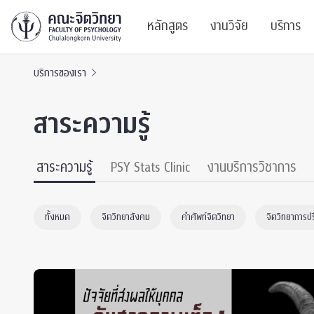
หลักสูตร
งานวิจัย
บริการ
บริการของเรา
ศูนย์และกลุ่มวิจั
สาระ
สาระความรู้
ทรัพยากรและสิ่ง
บริ
ปริญญาบัณฑิต
ผลงานตีพิมพ์
PSY
สาระความรู้
PSY Stats Clinic
งานบริการวิชาการ
หลักสูตรปริญญาตรี
งานประชุมวิชาก
ศูนย
ทั้งหมด
จิตวิทยาสังคม
คำศัพท์จิตวิทยา
จิตวิทยาการป
งานประชุมวิชากา
ศูนย
TICP 2023
Life
นิสิตปัจจุบัน
SSBW Activitie
CU 