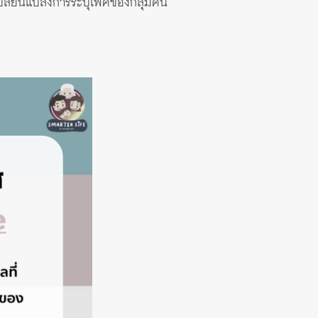
จะเปลี่ยนแปลงการระบุเพศของกลุ่มคน