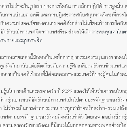
ังกล่าวไม่ว่าจะในรูปแบบของการกีดกัน การเลือกปฏิบัติ การดูหมิ่น
กับการแบ่งแยก อคติ และการปฏิเสธการสนับสนุนทางสังคมที่ควรได
กับความปลอดภัยของตนเอง อคติดังกล่าวไม่เพียงสร้างการกีดกันก
อัตลักษณ์ทางเพศผิดจากเพศสรีระ ส่งผลให้เกิด
การลดคุณค่าในตน
ขภาพกายและสุขภาพจิต
่หลากหลายเหล่านี้มักตกเป็นเหยื่ออาชญากรรมความรุนแรงจากคนใกล้
กผังกันมานับแต่อดีตเกี่ยวกับความรู้สึกเกลียดกลัวคนข้ามเพศ
กลายเป็นอคติเชิงลบที่มีต่อเพศสภาพและเพศวิถีของผู้คนในสังค
ู้นโยบายเด็กและครอบครัว ปี 2022 แสดงให้เห็นว่าเยาวชนในกลุ
กว่ากลุ่มเยาวชนที่อัตลักษณ์ทางเพศเป็นไปตามบรรทัดฐานของสัง
 ไม่ว่าจะเป็นการด่าทอ ระราน การถูกทำร้ายหรือลงโทษ รวมไปถึงก
์ทางเพศตามบรรทัดฐานของสังคมถึงหนึ่งเท่าตัว โดยเฉพาะอย่างยิ่งก
กับความคาดหวังของสังคม ก็มีแนวโน้มถูกคุกคามทางเพศอย่างเปิด