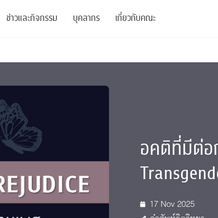
ข่าวและกิจกรรม
บุคลากร
เกี่ยวกับคณะ
ย
ความรู้
ข่าวทั้งหมด
คณาจารย์
พันธกิจ
สนับสนุน
การวิชาการ
ข่าวประชาสัมพันธ์
เจ้าหน้าที่
สมาคมนิสิตเก่า
บัณฑิตศึกษา
 Stats Clinic
เสวนาและบรรยายพิเศษ
นักวิจัยหลังปริญญาเอก
เชิดชูศิษย์เก่า
หลักสูตรปริญญาโทและ
ปริญญาเอก
าร
์สุขภาวะทางจิต
โครงการอบรม
ผู้บริหาร
บริจาค
อคติที่มีต่
รระดับนานาชาติ
์จิตวิทยาเพื่อประสิทธิภาพองค์กร
ตำแหน่งงาน
รายงานประจำปี
Transgende
 Di
ติดต่อเรา
17 Nov 2025
s
Radio
Intranet