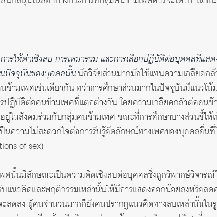
สนับสนุนในสิทธิบางประการที่กลุ่มคนข้ามเพศควรจะได้รับ ในขณะ
ง
การให้ค่าเชิงลบ การเหมารวม และการเลือกปฏิบัติต่อบุคคลที่แสด
ัจจุบันของบุคคลนั้น
นักวิจัยส่วนมากมักใช้แทนความเกลียดกลัว
่มคนข้ามเพศเช่นเดียวกัน ทว่าการศึกษาส่วนมากในปัจจุบันมีแนวโ
ปฏิบัติต่อคนข้ามเพศที่แตกต่างกัน โดยความเกลียดกลัวต่อคนข้า
่ในสังคมร่วมกับกลุ่มคนข้ามเพศ ขณะที่การศึกษาบางส่วนชี้ให้เห็นว่
นความไม่สะดวกใจต่อการรับรู้อัตลักษณ์ทางเพศของบุคคลอื่นที่ไม
ions of sex)
มเพศนั้นมีลักษณะเป็นความคิดเชิงลบต่อบุคคลซึ่งถูกวิพากษ์วิจารณ์ใ
รปรับแนวคิดและพฤติกรรมเหล่านั้นให้มีการแสดงออกน้อยลงหรือลดคว
านั้นจะลดลง ผู้คนจำนวนมากก็ยังคนปรากฎแนวคิดทางลบเหล่านั้นใ