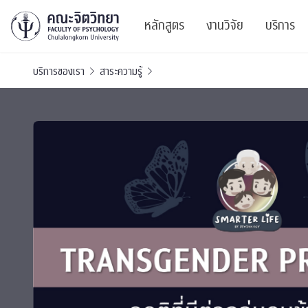
หลักสูตร
งานวิจัย
บริการ
บริการของเรา
สาระความรู้
ศูนย์และกลุ่มวิจั
สาระ
ทรัพยากรและสิ่ง
บริ
ปริญญาบัณฑิต
ผลงานตีพิมพ์
PSY
หลักสูตรปริญญาตรี
งานประชุมวิชาก
ศูนย
งานประชุมวิชากา
ศูนย
TICP 2023
Life
นิสิตปัจจุบัน
SSBW Activitie
CU 