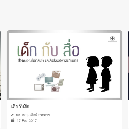
เด็กกับสื่อ
ผศ. ดร.สุภลัคน์ ลวดลาย
17 Feb 2017