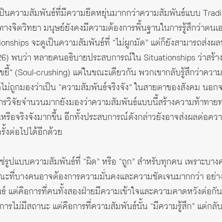
นความสัมพันธ์ที่มีความยืดหยุ่นมากกว่าความสัมพันธ์แบบ Traditi
างจิตวิทยา มนุษย์ยังคงมีความต้องการพื้นฐานในการรู้สึกว่าตนเ
uationships จะดูเป็นความสัมพันธ์ที่ “ไม่ผูกมัด” แต่ก็ยังสามารถส
2026) พบว่า หลายคนอธิบายประสบการณ์ใน Situationships ว่าสร
กบดขยี้” (Soul-crushing) แต่ในขณะเดียวกัน พวกเขากลับรู้สึกว่าค
ไม่ถูกมองว่าเป็น “ความสัมพันธ์จริงจัง” ในสายตาของสังคม นอกจา
าร่วมการวิจัยจำนวนมากยังมองว่าความสัมพันธ์แบบนี้สร้างความท้าทาย
รือจริงจังมากขึ้น อีกทั้งประสบการณ์ดังกล่าวยังอาจส่งผลต่อคว
้งต่อไปได้อีกด้วย
่ใช่รูปแบบความสัมพันธ์ที่ “ผิด” หรือ “ถูก” สำหรับทุกคน เพราะบา
ขณะที่บางคนอาจต้องการความมั่นคงและความชัดเจนมากกว่า อย่างไร
พันธ์ แต่คือการที่คนทั้งสองฝ่ายมีความเข้าใจและความคาดหวังต่
่ใช่การไม่มีสถานะ แต่คือการที่ความสัมพันธ์นั้น “มีความรู้สึก” แต่