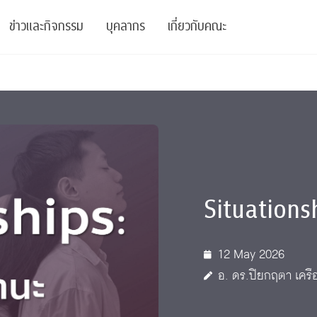
ข่าวและกิจกรรม
บุคลากร
เกี่ยวกับคณะ
ย
ความรู้
ข่าวทั้งหมด
คณาจารย์
พันธกิจ
สนับสนุน
การวิชาการ
ข่าวประชาสัมพันธ์
เจ้าหน้าที่
สมาคมนิสิตเก่า
บัณฑิตศึกษา
 Stats Clinic
เสวนาและบรรยายพิเศษ
นักวิจัยหลังปริญญาเอก
เชิดชูศิษย์เก่า
หลักสูตรปริญญาโทและ
ปริญญาเอก
Situations
าร
์สุขภาวะทางจิต
โครงการอบรม
ผู้บริหาร
บริจาค
รระดับนานาชาติ
์จิตวิทยาเพื่อประสิทธิภาพองค์กร
ตำแหน่งงาน
รายงานประจำปี
12 May 2026
 Di
ติดต่อเรา
อ. ดร.ปิยกฤตา เครือ
s
Radio
Intranet