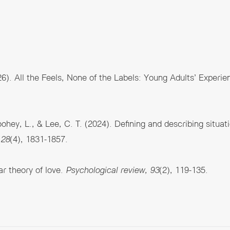
026). All the Feels, None of the Labels: Young Adults’ Experie
ohey, L., & Lee, C. T. (2024). Defining and describing situat
 28
(4), 1831-1857.
ar theory of love.
Psychological review, 93
(2), 119-135.