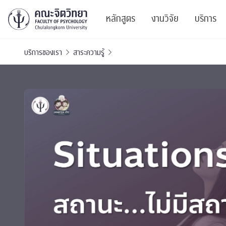
หลักสูตร
งานวิจัย
บริการ
บริการของเรา
สาระความรู้
ศูนย์และกลุ่มวิจั
สาระ
ทรัพยากรและสิ่ง
บริ
ปริญญาบัณฑิต
ผลงานตีพิมพ์
PSY
หลักสูตรปริญญาตรี
งานประชุมวิชาก
ศูนย
งานประชุมวิชากา
ศูนย
TICP 2023
Life
นิสิตปัจจุบัน
SSBW Activitie
CU 