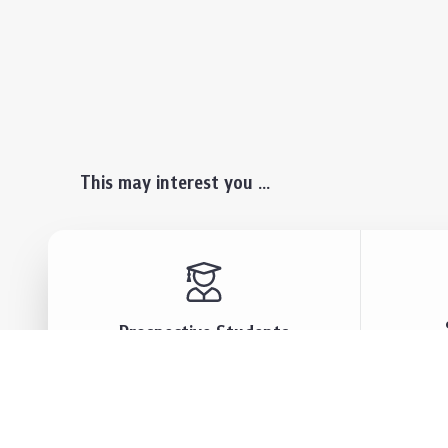
This may interest you ...
Prospective Students
Lectu
Undergraduate
Even
Graduate
Alumn
Events & Announcement