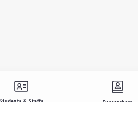
Students & Staffs
Researchers
res & Talks
Research Centers and G
ts & Announcement
Resources & Facilities
i Society
Lectures & Talks