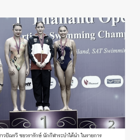
วปัฌรวี ชยวรารักษ์ นักกีฬาระบำใต้น้ำ ในรายการ