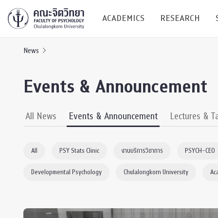
ACADEMICS
RESEARCH
News
Research C
Events & Announcement
Resources &
Undergraduate
Research P
All News
Events & Announcement
Lectures & T
Bachelor of Science
(B.Sc.)
Conferenc
All
PSY Stats Clinic
งานบริการวิชาการ
PSYCH-CEO
Internatio
Developmental Psychology
Chulalongkorn University
Ac
TICP 2023
Current Students
SSBW Activi