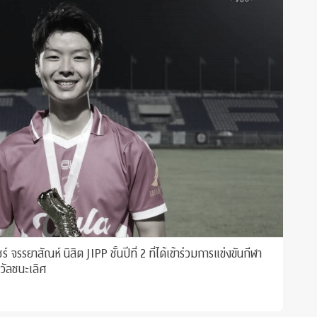
งขันกีฬา
วัลชนะเลิศ