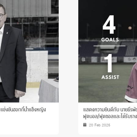
 Awards
ข่งขันฮอกกี้น้ำแข็งหญิง
แสดงความยินดีกับ นายธีรพัชร์ จรรยาสัณห์ นิสิต JIPP ชั้นปีที่ 2 ที่ได้เข้าร่วมการแข่
ฟุตบอล/ฟุตซอลและได้รับราง
20 Feb 2025