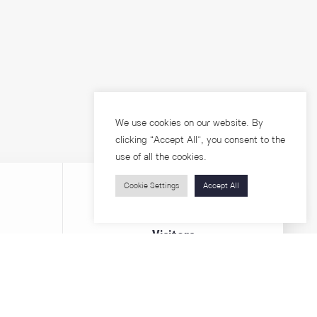
We use cookies on our website. By
clicking “Accept All”, you consent to the
use of all the cookies.
Cookie Settings
Accept All
Visitors
roups
Feature Articles
Workshops
About