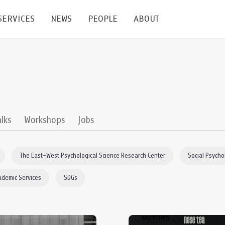
SERVICES
NEWS
PEOPLE
ABOUT
enters and Groups
Feature Articles
All News
Faculty
Our Mission
 Facilities
Academic Service
Events & Announcement
Staffs
Alumni
Graduate
ublications
PSY Stats Clinic
Lectures & Talks
Post-docs
เชิดชูศิษย์เก่า
alks
Workshops
Jobs
Master's and PhD
e
Wellness Center
Workshops
Management
Giving
The East–West Psychological Science Research Center
Social Psycho
nal Conference & Symposium
Psychological Center for Effective Organization
Jobs
Annual Reports
ademic Services
SDGs
Life Di
Contact Us
ties
CU Radio
Intranet