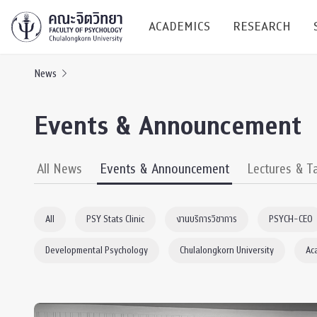
ACADEMICS
RESEARCH
News
Research C
Events & Announcement
Resources &
Undergraduate
Research P
All News
Events & Announcement
Lectures & T
Bachelor of Science
(B.Sc.)
Conferenc
All
PSY Stats Clinic
งานบริการวิชาการ
PSYCH-CEO
Internatio
Developmental Psychology
Chulalongkorn University
Ac
TICP 2023
Current Students
SSBW Activi