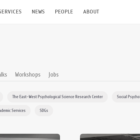
SERVICES
NEWS
PEOPLE
ABOUT
enters and Groups
Feature Articles
All News
Faculty
Our Mission
 Facilities
Academic Service
Events & Announcement
Staffs
Alumni
Graduate
ublications
PSY Stats Clinic
Lectures & Talks
Post-docs
เชิดชูศิษย์เก่า
alks
Workshops
Jobs
Master's and PhD
e
Wellness Center
Workshops
Management
Giving
The East–West Psychological Science Research Center
Social Psycho
nal Conference & Symposium
Psychological Center for Effective Organization
Jobs
Annual Reports
ademic Services
SDGs
Life Di
Contact Us
ties
CU Radio
Intranet