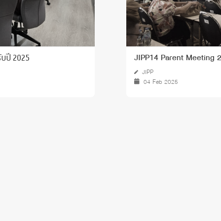
รับปี 2025
JIPP14 Parent Meeting 
JIPP
04 Feb 2025