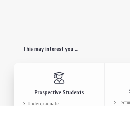
This may interest you ...
Prospective Students
Lectu
Undergraduate
Even
Graduate
Alumn
Events & Announcement