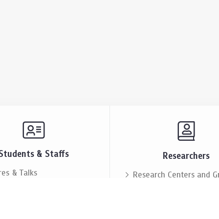
Students & Staffs
Researchers
res & Talks
Research Centers and G
ts & Announcement
Resources & Facilities
i Society
Lectures & Talks