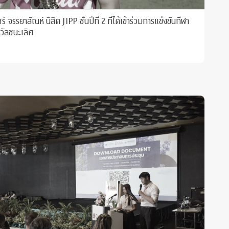
งขันกีฬา
วัลชนะเลิศ