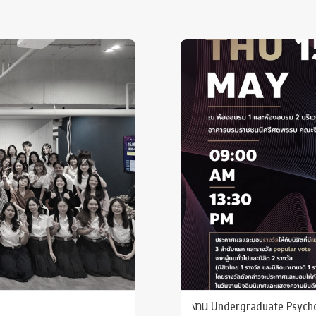
งาน Undergraduate Psych