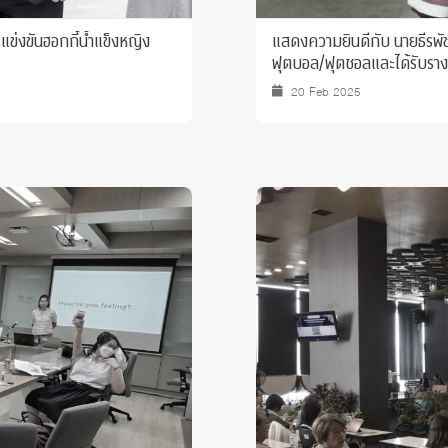
ข่งขันฮอกกี้น้ำแข็งหญิง
แสดงความยินดีกับ นายธีรพัชร์ จรรยาสัณห์ นิสิต JIPP ชั้นปีที่ 2 ที่ได้เข้าร่วมการแข่
ฟุตบอล/ฟุตซอลและได้รับราง
20 Feb 2025