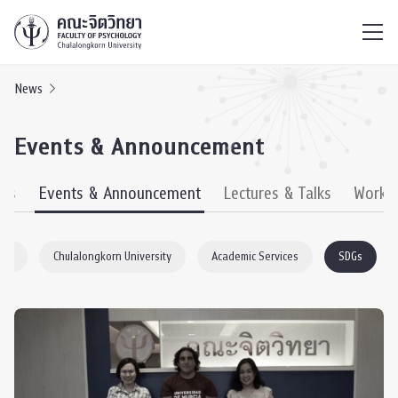
ไทย
EN
/
News
Events & Announcement
ews
Events & Announcement
Lectures & Talks
Works
ogy
Chulalongkorn University
Academic Services
SDGs