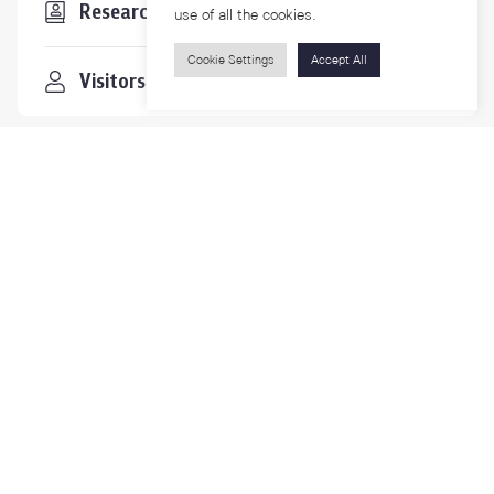
Researchers
use of all the cookies.
Cookie Settings
Accept All
Visitors
Contact Us
For more information please contact
Phone
+66-2218-1185
Email
psy@chula.ac.th
Facebook
Psychology CU