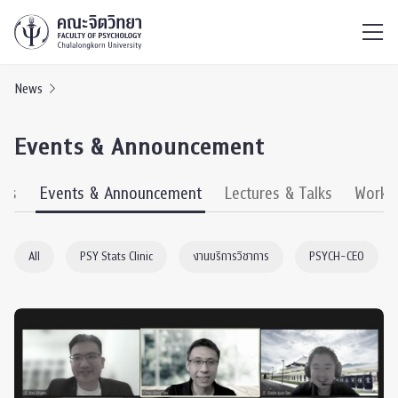
ไทย
EN
/
News
Events & Announcement
ews
Events & Announcement
Lectures & Talks
Works
All
PSY Stats Clinic
งานบริการวิชาการ
PSYCH-CEO