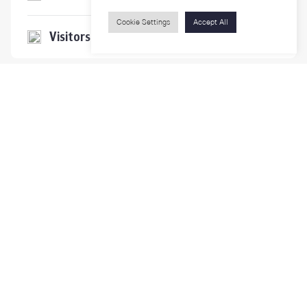
Cookie Settings
Accept All
Visitors
Contact Us
For more information please contact
Phone
+66-2218-1185
Email
psy@chula.ac.th
Facebook
Psychology CU