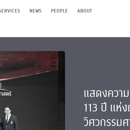
SERVICES
NEWS
PEOPLE
ABOUT
enters and Groups
Feature Articles
All News
Faculty
Our Mission
 Facilities
Academic Service
Events & Announcement
Staffs
Alumni
Graduate
ublications
PSY Stats Clinic
Lectures & Talks
Post-docs
เชิดชูศิษย์เก่า
Master's and PhD
e
Wellness Center
Workshops
Management
Giving
แสดงความย
nal Conference & Symposium
Psychological Center for Effective Organization
Jobs
Annual Reports
113 ปี แห
Life Di
Contact Us
วิศวกรรมศา
ties
CU Radio
Intranet