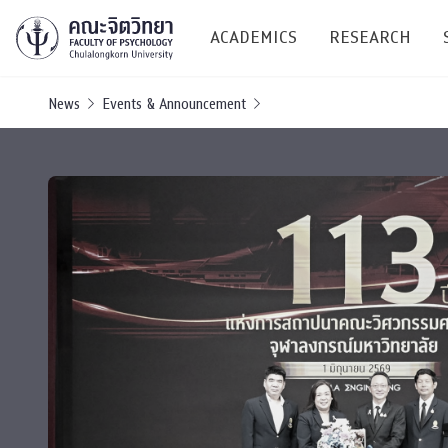
ACADEMICS
RESEARCH
News
Events & Announcement
Research C
Resources &
Undergraduate
Research P
Bachelor of Science
(B.Sc.)
Conferenc
Internatio
TICP 2023
Current Students
SSBW Activi