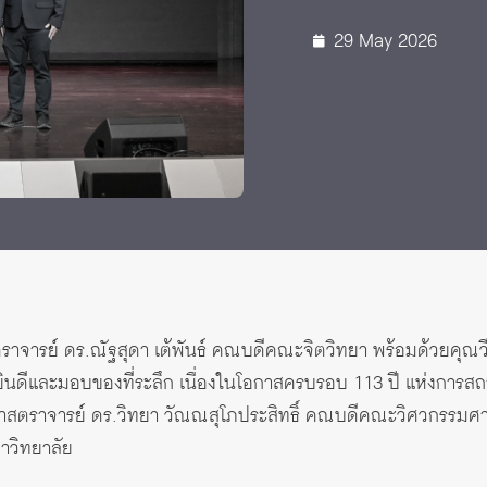
 Awards
29 May 2026
ราจารย์ ดร.ณัฐสุดา เต้พันธ์ คณบดีคณะจิตวิทยา พร้อมด้วยคุณวีร
ินดีและมอบของที่ระลึก เนื่องในโอกาสครบรอบ 113 ปี แห่งการ
าสตราจารย์ ดร.วิทยา วัณณสุโภประสิทธิ์ คณบดีคณะวิศวกรรมศาส
าวิทยาลัย