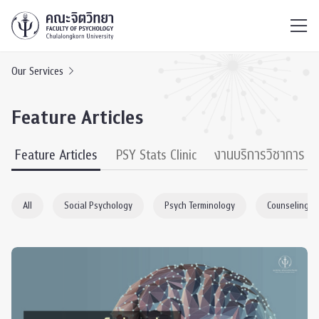
ไทย
EN
/
Our Services
Feature Articles
Feature Articles
PSY Stats Clinic
งานบริการวิชาการ
All
Social Psychology
Psych Terminology
Counseling P