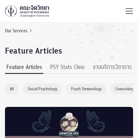
ไทย
EN
/
Our Services
Feature Articles
Feature Articles
PSY Stats Clinic
งานบริการวิชาการ
All
Social Psychology
Psych Terminology
Counseling P