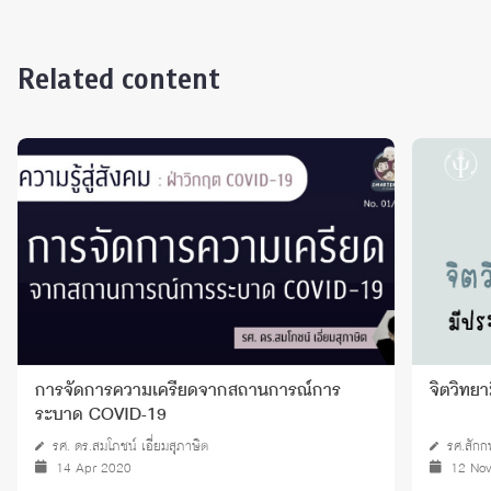
Related content
การจัดการความเครียดจากสถานการณ์การ
จิตวิทยา
ระบาด COVID-19
รศ. ดร.สมโภชน์ เอี่ยมสุภาษิต
รศ.สักก
14 Apr 2020
12 No