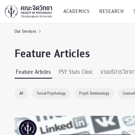
ACADEMICS
RESEARCH
Our Services
Research C
Feature Articles
Resources &
Undergraduate
Research P
Feature Articles
PSY Stats Clinic
งานบริการวิชาก
Bachelor of Science
(B.Sc.)
Conferenc
All
Social Psychology
Psych Terminology
Counsel
Internatio
TICP 2023
Current Students
SSBW Activi