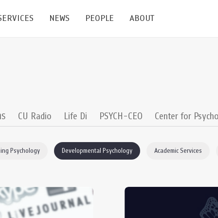
SERVICES
NEWS
PEOPLE
ABOUT
enters and Groups
Feature Articles
All News
Faculty
Our Mission
 Facilities
Academic Service
Events & Announcement
Staffs
Alumni
Graduate
ublications
PSY Stats Clinic
Lectures & Talks
Post-docs
เชิดชูศิษย์เก่า
าร
CU Radio
Life Di
PSYCH-CEO
Center for Psycho
Master's and PhD
e
Wellness Center
Workshops
Management
Giving
ing Psychology
Developmental Psychology
Academic Services
nal Conference & Symposium
Psychological Center for Effective Organization
Jobs
Annual Reports
Life Di
Contact Us
ties
CU Radio
Intranet