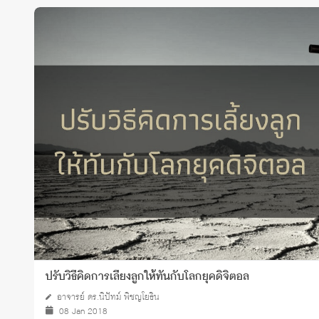
ปรับวิธีคิดการเลี้ยงลูกให้ทันกับโลกยุคดิจิตอล
อาจารย์ ดร.นิปัทม์ พิชญโยธิน
08 Jan 2018