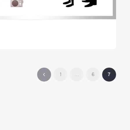
1
…
6
7