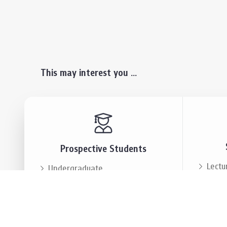
This may interest you ...
Prospective Students
Lectu
Undergraduate
Even
Graduate
Alumn
Events & Announcement
Our P