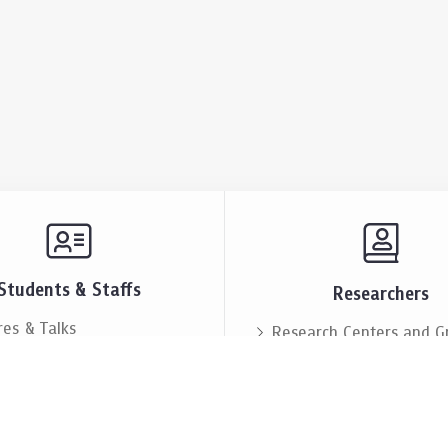
Students & Staffs
Researchers
res & Talks
Research Centers and G
ts & Announcement
Resources & Facilities
i Society
Lectures & Talks
eople
Our People