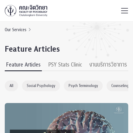
ไทย
EN
/
Our Services
Feature Articles
Feature Articles
PSY Stats Clinic
งานบริการวิชาการ
All
Social Psychology
Psych Terminology
Counseling P