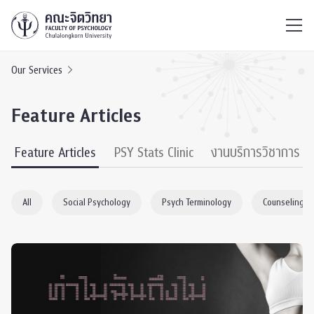
ไทย
EN
/
Our Services
Feature Articles
Feature Articles
PSY Stats Clinic
งานบริการวิชาการ
All
Social Psychology
Psych Terminology
Counseling P