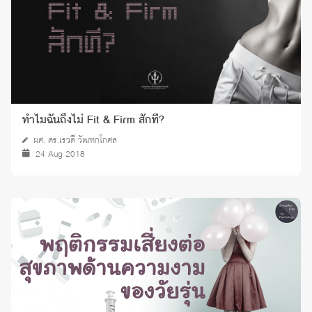
ทำไมฉันถึงไม่ Fit & Firm สักที?
ผศ. ดร.เรวดี วัฒฑกโกศล
24 Aug 2018