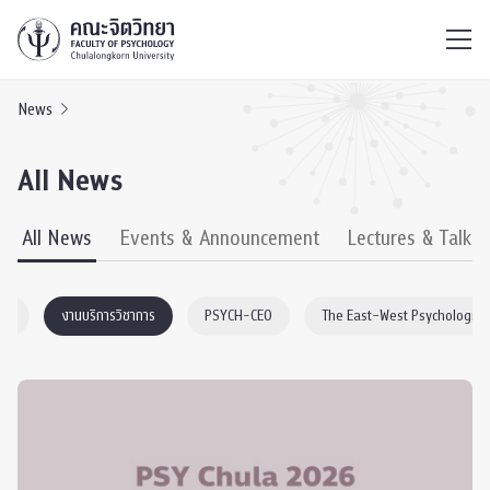
ไทย
EN
/
News
All News
All News
Events & Announcement
Lectures & Talks
nic
งานบริการวิชาการ
PSYCH-CEO
The East–West Psychological